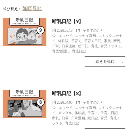
並び替え：
断乳日記【9】
2026.05.13
子育てのこと
エッセイ
,
エッセイ漫画
,
コミックエッセ
イ
,
体験談
,
子育て
,
子育て日記
,
家族
,
断乳
,
日常
,
日常漫画
,
絵日記
,
育児
,
育児イラスト
,
育児奮闘記
,
育児日記
続きを読む
断乳日記【8】
2026.04.05
子育てのこと
エッセイ
,
エッセイ漫画
,
コミックエッセ
イ
,
メンタル
,
体験談
,
子育て
,
子育て日記
,
断乳
,
日常
,
日常漫画
,
絵日記
,
育児
,
育児イ
ラスト
,
育児日記