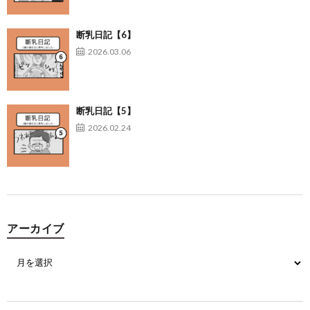
断乳日記【6】
2026.03.06
断乳日記【5】
2026.02.24
アーカイブ