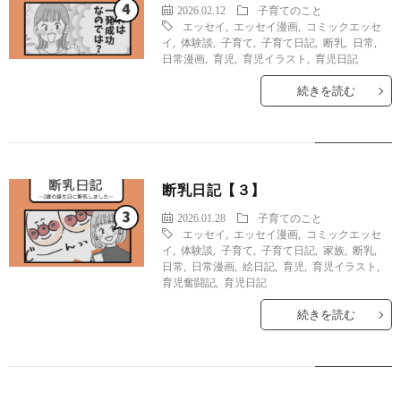
2026.02.12
子育てのこと
エッセイ
,
エッセイ漫画
,
コミックエッセ
イ
,
体験談
,
子育て
,
子育て日記
,
断乳
,
日常
,
日常漫画
,
育児
,
育児イラスト
,
育児日記
続きを読む
断乳日記【３】
2026.01.28
子育てのこと
エッセイ
,
エッセイ漫画
,
コミックエッセ
イ
,
体験談
,
子育て
,
子育て日記
,
家族
,
断乳
,
日常
,
日常漫画
,
絵日記
,
育児
,
育児イラスト
,
育児奮闘記
,
育児日記
続きを読む