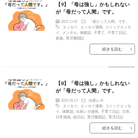
【9】「母は強し」かもしれない
が「母だって人間」です。
2025.11.01
「母だって人間」です。
エッセイ
,
エッセイ漫画
,
コミックエッセ
イ
,
メンタル
,
体験談
,
子育て
,
子育て日記
,
家族
,
育児奮闘記
続きを読む
【8】「母は強し」かもしれない
が「母だって人間」です。
2025.10.13
出産レポ
エッセイ
,
エッセイ漫画
,
コミックエッセ
イ
,
体験談
,
出産レポ漫画
,
子育て日記
,
日常
,
日常漫画
,
絵日記
,
育児奮闘記
,
育児日記
続きを読む