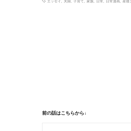
エッセイ
,
夫婦
,
子育て
,
家族
,
日常
,
日常漫画
,
産後
前の話はこちらから↓