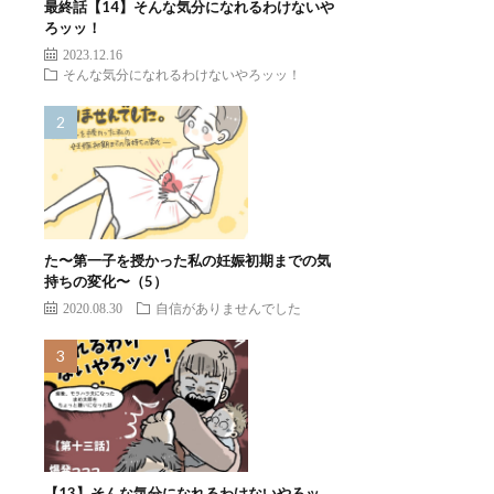
最終話【14】そんな気分になれるわけないや
ろッッ！
2023.12.16
そんな気分になれるわけないやろッッ！
た〜第一子を授かった私の妊娠初期までの気
持ちの変化〜（5）
2020.08.30
自信がありませんでした
【13】そんな気分になれるわけないやろッ