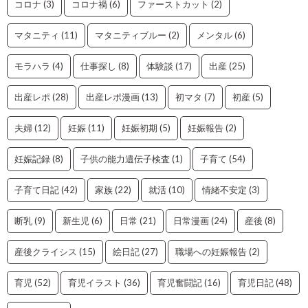
コロナ
(3)
コロナ禍
(6)
ファーストカット
(2)
マタニティ
(11)
マタニティブルー
(2)
メンタル
(6)
モラハラ
(4)
仕事探し
(8)
体験談
(17)
出産
(25)
出産レポ
(28)
出産レポ漫画
(13)
初マタ
(7)
初産
(5)
夫婦
(12)
妊娠
(11)
妊娠初期
(5)
妊娠報告
(2)
妊娠記録
(8)
子供の能力遺伝子検査
(1)
子育て
(54)
子育て日記
(42)
家族
(22)
就活
(10)
情緒不安定
(3)
断乳
(9)
新生児
(6)
日常
(21)
日常漫画
(24)
産後
(8)
産後クライシス
(15)
絵日記
(27)
職場への妊娠報告
(2)
育児
(52)
育児イラスト
(36)
育児奮闘記
(16)
育児日記
(48)