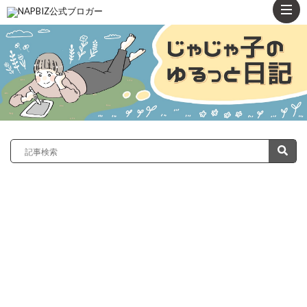
ト
ッ
プ