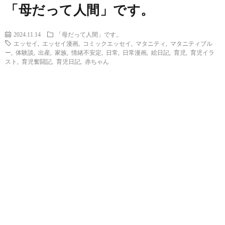
「母だって人間」です。
2024.11.14
「母だって人間」です。
エッセイ
,
エッセイ漫画
,
コミックエッセイ
,
マタニティ
,
マタニティブル
ー
,
体験談
,
出産
,
家族
,
情緒不安定
,
日常
,
日常漫画
,
絵日記
,
育児
,
育児イラ
スト
,
育児奮闘記
,
育児日記
,
赤ちゃん