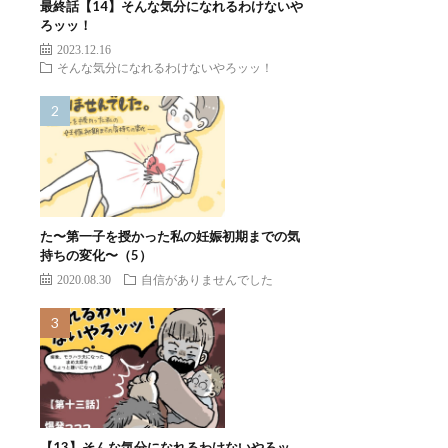
最終話【14】そんな気分になれるわけないや
ろッッ！
2023.12.16
そんな気分になれるわけないやろッッ！
た〜第一子を授かった私の妊娠初期までの気
持ちの変化〜（5）
2020.08.30
自信がありませんでした
【13】そんな気分になれるわけないやろッ