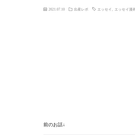
2021.07.10
出産レポ
エッセイ
,
エッセイ漫
前のお話↓