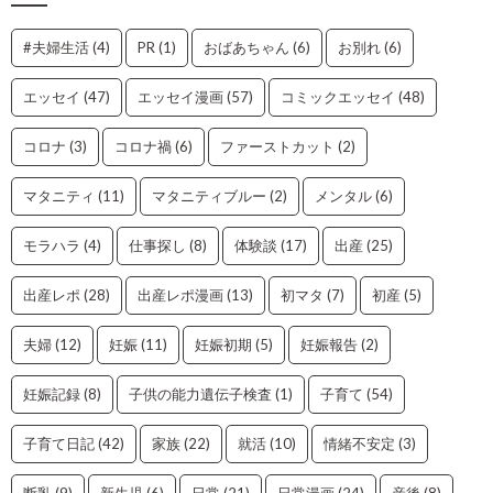
#夫婦生活
(4)
PR
(1)
おばあちゃん
(6)
お別れ
(6)
エッセイ
(47)
エッセイ漫画
(57)
コミックエッセイ
(48)
コロナ
(3)
コロナ禍
(6)
ファーストカット
(2)
マタニティ
(11)
マタニティブルー
(2)
メンタル
(6)
モラハラ
(4)
仕事探し
(8)
体験談
(17)
出産
(25)
出産レポ
(28)
出産レポ漫画
(13)
初マタ
(7)
初産
(5)
夫婦
(12)
妊娠
(11)
妊娠初期
(5)
妊娠報告
(2)
妊娠記録
(8)
子供の能力遺伝子検査
(1)
子育て
(54)
子育て日記
(42)
家族
(22)
就活
(10)
情緒不安定
(3)