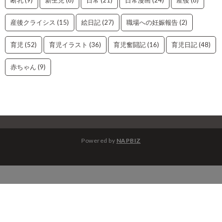
断乳
(9)
新生児
(6)
日常
(21)
日常漫画
(24)
産後
(8)
産後クライシス
(15)
絵日記
(27)
職場への妊娠報告
(2)
育児
(52)
育児イラスト
(36)
育児奮闘記
(16)
育児日記
(48)
赤ちゃん
(9)
Powered by
NAPBIZ