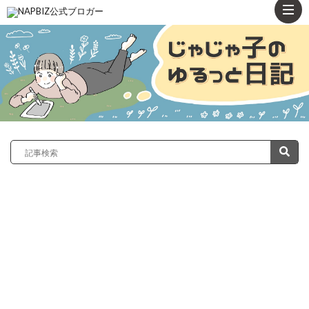
ト
ッ
プ