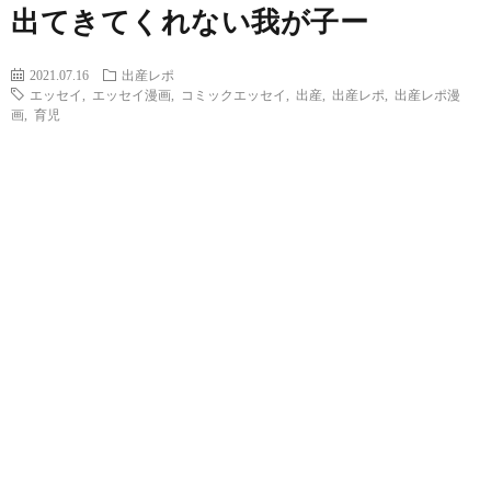
出てきてくれない我が子ー
2021.07.16
出産レポ
エッセイ
,
エッセイ漫画
,
コミックエッセイ
,
出産
,
出産レポ
,
出産レポ漫
画
,
育児