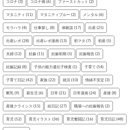
コロナ
(3)
コロナ禍
(6)
ファーストカット
(2)
マタニティ
(11)
マタニティブルー
(2)
メンタル
(6)
モラハラ
(4)
仕事探し
(8)
体験談
(17)
出産
(25)
出産レポ
(28)
出産レポ漫画
(13)
初マタ
(7)
初産
(5)
夫婦
(12)
妊娠
(11)
妊娠初期
(5)
妊娠報告
(2)
妊娠記録
(8)
子供の能力遺伝子検査
(1)
子育て
(54)
子育て日記
(42)
家族
(22)
就活
(10)
情緒不安定
(3)
断乳
(9)
新生児
(6)
日常
(21)
日常漫画
(24)
産後
(8)
産後クライシス
(15)
絵日記
(27)
職場への妊娠報告
(2)
育児
(52)
育児イラスト
(36)
育児奮闘記
(16)
育児日記
(48)