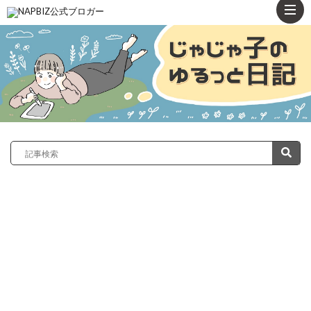
ト
ッ
プ