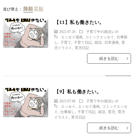
並び替え：
【11】私も働きたい。
2022.07.26
子育て中の就活レポ
エッセイ漫画
,
コミックエッセイ
,
仕事探
し
,
子育て
,
子育て日記
,
就活
,
日常漫画
,
育
児イラスト
,
育児日記
続きを読む
【9】私も働きたい。
2022.07.08
子育て中の就活レポ
エッセイ
,
エッセイ漫画
,
コミックエッセ
イ
,
仕事探し
,
子育て日記
,
就活
,
育児
,
育児
イラスト
,
育児日記
続きを読む