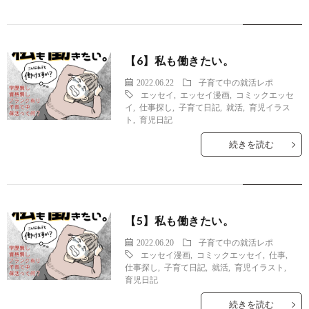
【6】私も働きたい。
2022.06.22
子育て中の就活レポ
エッセイ
,
エッセイ漫画
,
コミックエッセ
イ
,
仕事探し
,
子育て日記
,
就活
,
育児イラス
ト
,
育児日記
続きを読む
【5】私も働きたい。
2022.06.20
子育て中の就活レポ
エッセイ漫画
,
コミックエッセイ
,
仕事
,
仕事探し
,
子育て日記
,
就活
,
育児イラスト
,
育児日記
続きを読む