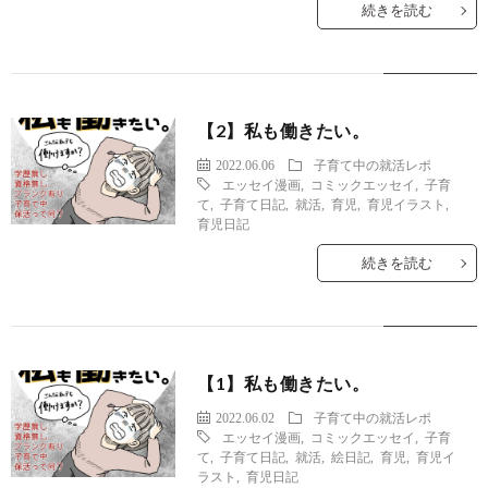
続きを読む
【2】私も働きたい。
2022.06.06
子育て中の就活レポ
エッセイ漫画
,
コミックエッセイ
,
子育
て
,
子育て日記
,
就活
,
育児
,
育児イラスト
,
育児日記
続きを読む
【1】私も働きたい。
2022.06.02
子育て中の就活レポ
エッセイ漫画
,
コミックエッセイ
,
子育
て
,
子育て日記
,
就活
,
絵日記
,
育児
,
育児イ
ラスト
,
育児日記