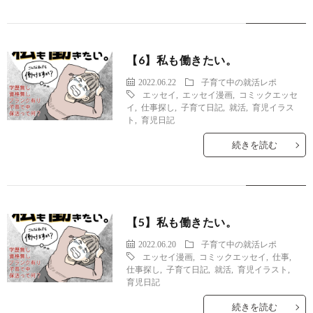
【6】私も働きたい。
2022.06.22
子育て中の就活レポ
エッセイ
,
エッセイ漫画
,
コミックエッセ
イ
,
仕事探し
,
子育て日記
,
就活
,
育児イラス
ト
,
育児日記
続きを読む
【5】私も働きたい。
2022.06.20
子育て中の就活レポ
エッセイ漫画
,
コミックエッセイ
,
仕事
,
仕事探し
,
子育て日記
,
就活
,
育児イラスト
,
育児日記
続きを読む