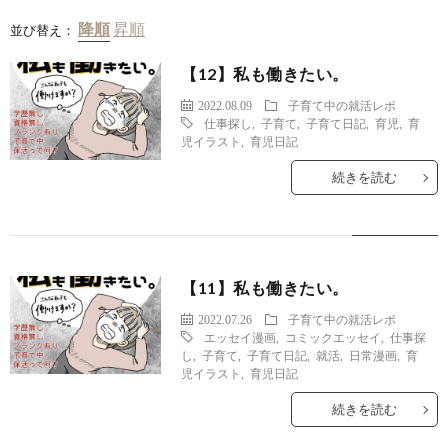
並び替え：
【12】私も働きたい。
2022.08.09
子育て中の就活レポ
仕事探し
,
子育て
,
子育て日記
,
育児
,
育
児イラスト
,
育児日記
続きを読む
【11】私も働きたい。
2022.07.26
子育て中の就活レポ
エッセイ漫画
,
コミックエッセイ
,
仕事探
し
,
子育て
,
子育て日記
,
就活
,
日常漫画
,
育
児イラスト
,
育児日記
続きを読む