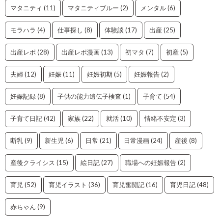
マタニティ
(11)
マタニティブルー
(2)
メンタル
(6)
モラハラ
(4)
仕事探し
(8)
体験談
(17)
出産
(25)
出産レポ
(28)
出産レポ漫画
(13)
初マタ
(7)
初産
(5)
夫婦
(12)
妊娠
(11)
妊娠初期
(5)
妊娠報告
(2)
妊娠記録
(8)
子供の能力遺伝子検査
(1)
子育て
(54)
子育て日記
(42)
家族
(22)
就活
(10)
情緒不安定
(3)
断乳
(9)
新生児
(6)
日常
(21)
日常漫画
(24)
産後
(8)
産後クライシス
(15)
絵日記
(27)
職場への妊娠報告
(2)
育児
(52)
育児イラスト
(36)
育児奮闘記
(16)
育児日記
(48)
赤ちゃん
(9)