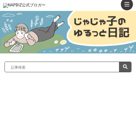
ト
ッ
プ