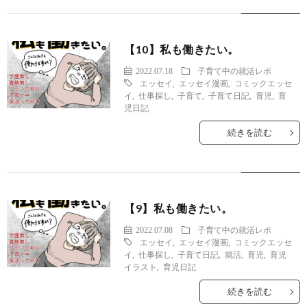
【10】私も働きたい。
2022.07.18
子育て中の就活レポ
エッセイ
,
エッセイ漫画
,
コミックエッセ
イ
,
仕事探し
,
子育て
,
子育て日記
,
育児
,
育
児日記
続きを読む
【9】私も働きたい。
2022.07.08
子育て中の就活レポ
エッセイ
,
エッセイ漫画
,
コミックエッセ
イ
,
仕事探し
,
子育て日記
,
就活
,
育児
,
育児
イラスト
,
育児日記
続きを読む